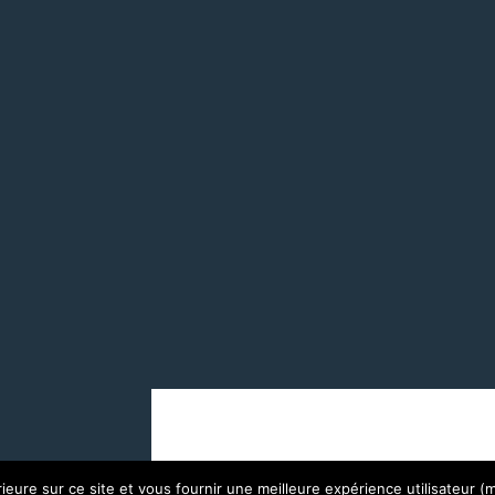
ales
CGV
© 2014 - 2026 - 5 Sens Conseils - All R
térieure sur ce site et vous fournir une meilleure expérience utilisateur