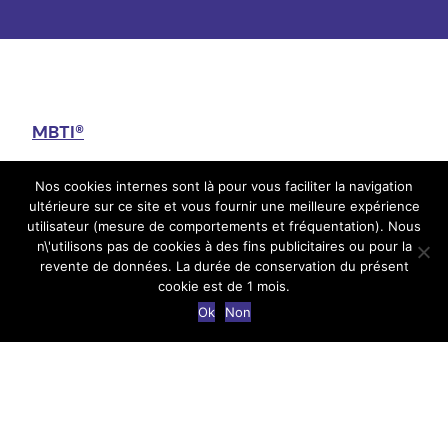
MBTI®
Nos cookies internes sont là pour vous faciliter la navigation
Partez à la connaissance de vous-même à
ultérieure sur ce site et vous fournir une meilleure expérience
l’aide d’un seul outil avec des applications
utilisateur (mesure de comportements et fréquentation). Nous
infinies qui vous permettront d’exploiter
n\'utilisons pas de cookies à des fins publicitaires ou pour la
revente de données. La durée de conservation du présent
pleinement votre potentiel.
cookie est de 1 mois.
Ok
Non